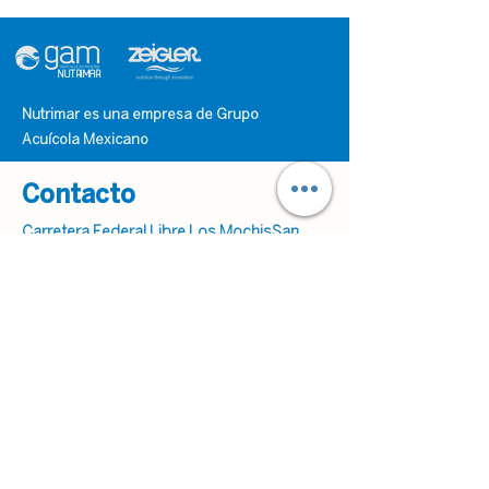
NUTRIMAR
Nutrimar es una empresa de Grupo
Acuícola Mexicano
Contacto
Carretera Federal Libre Los MochisSan
Miguel Zapotitlán km 6.5, C.P. 81340San
Miguel Zapotitlán, Sinaloa
ventaspacifico@gbpo.com.mx
(33)-31-22-86-98
Info