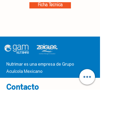
Ficha Técnica
NUTRIMAR
Nutrimar es una empresa de Grupo
Acuícola Mexicano
Contacto
Carretera Federal Libre Los MochisSan
Miguel Zapotitlán km 6.5, C.P. 81340San
Miguel Zapotitlán, Sinaloa
ventaspacifico@gbpo.com.mx
(33)-31-22-86-98