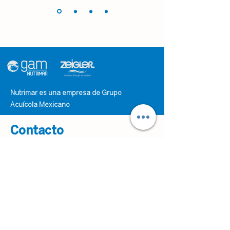
NUTRIMAR
Nutrimar es una empresa de Grupo
Acuícola Mexicano
Contacto
Carretera Federal Libre Los MochisSan
Miguel Zapotitlán km 6.5, C.P. 81340San
Miguel Zapotitlán, Sinaloa
ventaspacifico@gbpo.com.mx
(33)-31-22-86-98