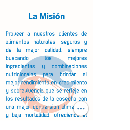
La Misión
Proveer a nuestros clientes de
alimentos naturales, seguros y
de la mejor calidad, siempre
buscando los mejores
ingredientes y combinaciones
nutricionales para brindar el
mejor rendimiento en crecimiento
y sobrevivencia que se refleje en
los resultados de la cosecha con
una mejor conversión alimenticia
y baja mortalidad, ofreciendo el
servicio de asesoramiento